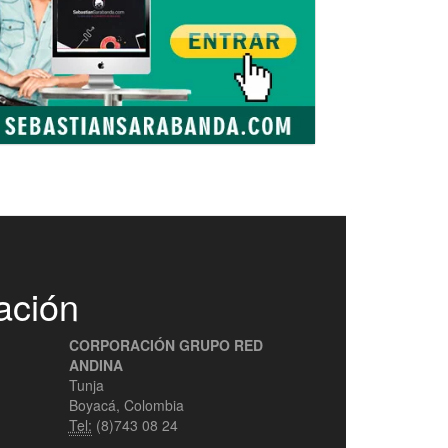
ación
CORPORACIÓN GRUPO RED
ANDINA
Tunja
Boyacá, Colombia
Tel:
(8)743 08 24