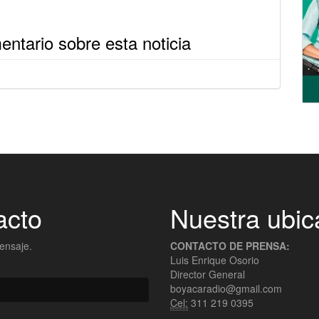
ntario sobre esta noticia
acto
Nuestra ubic
ensaje.
CONTACTO DE PRENSA:
Luis Enrique Osorio
Director General
boyacaradio@gmail.com
Cel:
311 219 0395