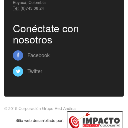
Boyacá, Colombia
Tel:
(8)743 08 24
Conéctate con
nosotros
Facebook
Twitter
© 2015
Corporación Grupo Red Andina
Sitio web desarrollado por: