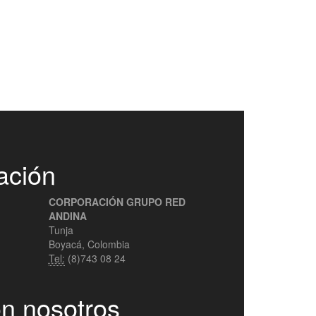
ación
CORPORACIÓN GRUPO RED
ANDINA
Tunja
Boyacá, Colombia
Tel:
(8)743 08 24
n nosotros