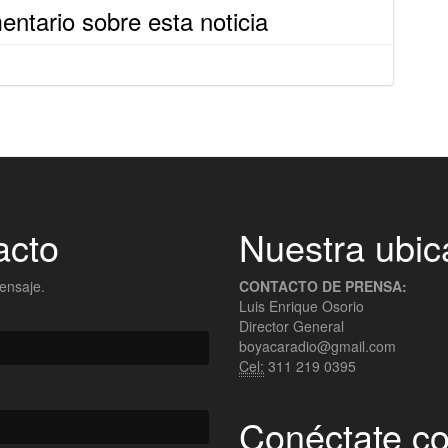
ntario sobre esta noticia
acto
Nuestra ubic
ensaje.
CONTACTO DE PRENSA:
Luis Enrique Osorio
Director General
boyacaradio@gmail.com
Cel:
311 219 0395
Conéctate co