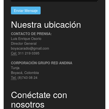
Enviar Mensaje
Nuestra ubicación
CONTACTO DE PRENSA:
Luis Enrique Osorio
Director General
boyacaradio@gmail.com
Cel:
311 219 0395
CORPORACIÓN GRUPO RED ANDINA
Tunja
Boyacá, Colombia
Tel:
(8)743 08 24
Conéctate con
nosotros